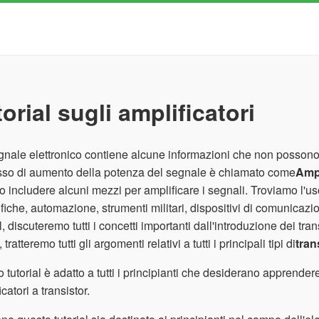
orial sugli amplificatori
nale elettronico contiene alcune informazioni che non possono
sso di aumento della potenza del segnale è chiamato come
Ampl
 includere alcuni mezzi per amplificare i segnali. Troviamo l'uso
ifiche, automazione, strumenti militari, dispositivi di comunica
al, discuteremo tutti i concetti importanti dall'introduzione dei tra
, tratteremo tutti gli argomenti relativi a tutti i principali tipi di
tran
 tutorial è adatto a tutti i principianti che desiderano apprendere 
catori a transistor.