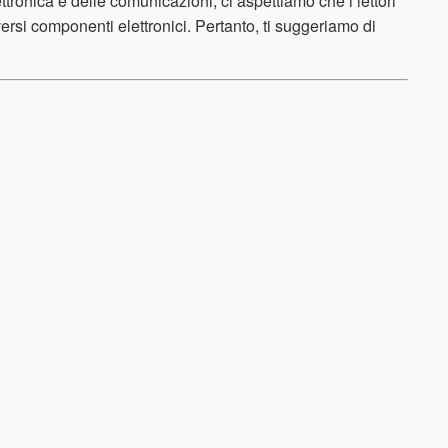
ttronica e delle comunicazioni, ci aspettiamo che i lettori
si componenti elettronici. Pertanto, ti suggeriamo di