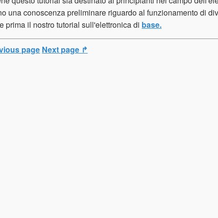
e questo tutorial sia destinato ai principianti nel campo dell'ele
o una conoscenza preliminare riguardo al funzionamento di diver
e prima il nostro tutorial sull'elettronica di
base.
vious page
Next page ↱