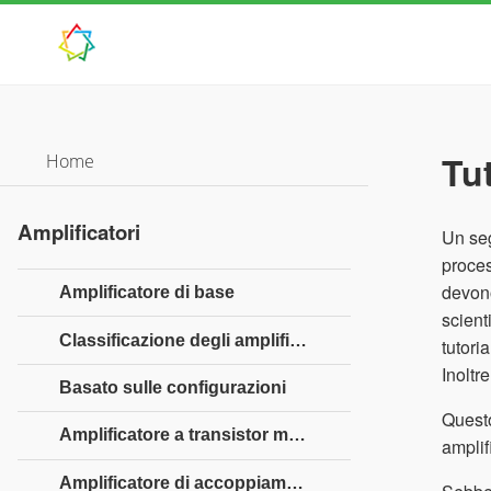
Tut
Home
Amplificatori
Un seg
proce
devono
Amplificatore di base
scient
Classificazione degli amplificatori
tutori
Inoltre
Basato sulle configurazioni
Questo
Amplificatore a transistor multistadio
amplifi
Amplificatore di accoppiamento RC