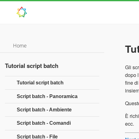
Tut
Home
Tutorial script batch
Gli sc
dopo l
fine d
Tutorial script batch
insiem
Script batch - Panoramica
Questo
Script batch - Ambiente
È rich
ecc.
Script batch - Comandi
Script batch - File