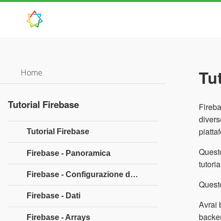
Tu
Home
Tutorial Firebase
Fireba
divers
piatta
Tutorial Firebase
Questo
Firebase - Panoramica
tutori
Firebase - Configurazione dell'ambiente
Questo
Firebase - Dati
Avrai 
backen
Firebase - Arrays