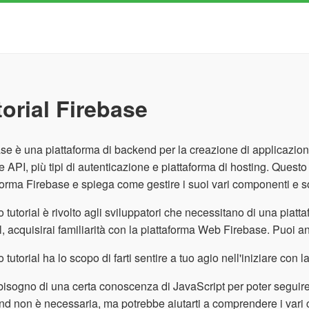
torial Firebase
se è una piattaforma di backend per la creazione di applicazion
e API, più tipi di autenticazione e piattaforma di hosting. Questo 
forma Firebase e spiega come gestire i suoi vari componenti e 
 tutorial è rivolto agli sviluppatori che necessitano di una piatt
al, acquisirai familiarità con la piattaforma Web Firebase. Puoi a
 tutorial ha lo scopo di farti sentire a tuo agio nell'iniziare con
bisogno di una certa conoscenza di JavaScript per poter seguire
d non è necessaria, ma potrebbe aiutarti a comprendere i vari c