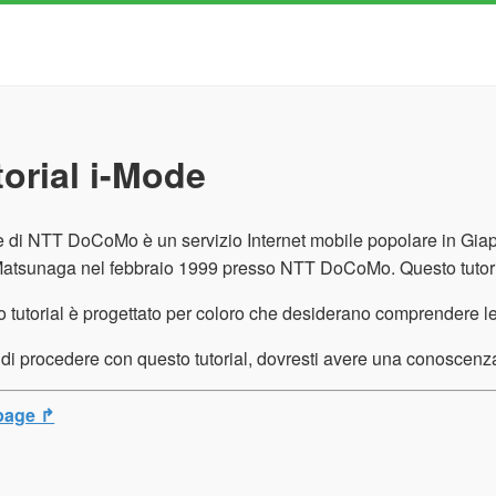
torial i-Mode
 di NTT DoCoMo è un servizio Internet mobile popolare in Giap
atsunaga nel febbraio 1999 presso NTT DoCoMo. Questo tutorial 
 tutorial è progettato per coloro che desiderano comprendere le 
di procedere con questo tutorial, dovresti avere una conoscenza 
page ↱