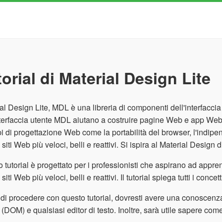
orial di Material Design Lite
al Design Lite, MDL è una libreria di componenti dell'interfacc
nterfaccia utente MDL aiutano a costruire pagine Web e app Web 
pi di progettazione Web come la portabilità del browser, l'indipe
 siti Web più veloci, belli e reattivi. Si ispira al Material Design 
 tutorial è progettato per i professionisti che aspirano ad appre
siti Web più veloci, belli e reattivi. Il tutorial spiega tutti i conc
di procedere con questo tutorial, dovresti avere una conoscen
(DOM) e qualsiasi editor di testo. Inoltre, sarà utile sapere co