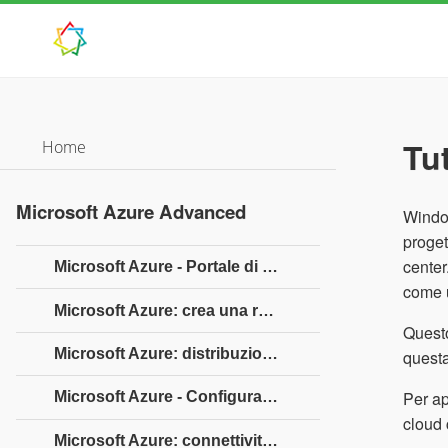
Tu
Home
Microsoft Azure Advanced
Window
proget
center
Microsoft Azure - Portale di gestione
come u
Microsoft Azure: crea una rete virtuale
Questo
Microsoft Azure: distribuzione di macchine virtuali
questa
Per ap
Microsoft Azure - Configurazione endpoint
cloud
Microsoft Azure: connettività da punto a sito