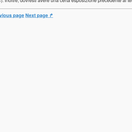
. Inoltre, dovresti avere una certa esposizione precedente al t
vious page
Next page ↱