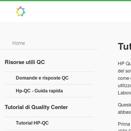
Tu
Home
Risorse utili QC
HP Qua
del s
come o
Domande e risposte QC
utiliz
Hp-QC - Guida rapida
Labora
Questo
Tutorial di Quality Center
abbast
Prima 
Tutorial HP-QC