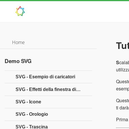
Tu
Home
Demo SVG
S
cala
utiliz
SVG - Esempio di caricatori
Questo
esempi
SVG - Effetti della finestra di dialogo
Questo
SVG - Icone
ti dar
SVG - Orologio
Prima 
SVG - Trascina