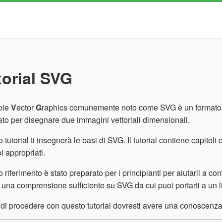
torial SVG
ble
V
ector
G
raphics comunemente noto come SVG è un formato b
zato per disegnare due immagini vettoriali dimensionali.
 tutorial ti insegnerà le basi di SVG. Il tutorial contiene capitol
 appropriati.
 riferimento è stato preparato per i principianti per aiutarli a co
à una comprensione sufficiente su SVG da cui puoi portarti a un l
di procedere con questo tutorial dovresti avere una conoscenz