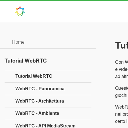
Tu
Home
Tutorial WebRTC
Con W
e vide
ad alt
Tutorial WebRTC
Questo
WebRTC - Panoramica
giochi
WebRTC - Architettura
WebRTC
nei br
WebRTC - Ambiente
certo 
WebRTC - API MediaStream