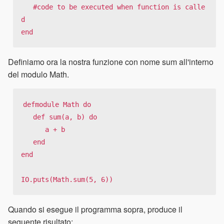
   #code to be executed when function is calle
d

end
Definiamo ora la nostra funzione con nome sum all'interno
del modulo Math.
defmodule Math do

   def sum(a, b) do

      a + b

   end

end

IO.puts(Math.sum(5, 6))
Quando si esegue il programma sopra, produce il
seguente risultato: