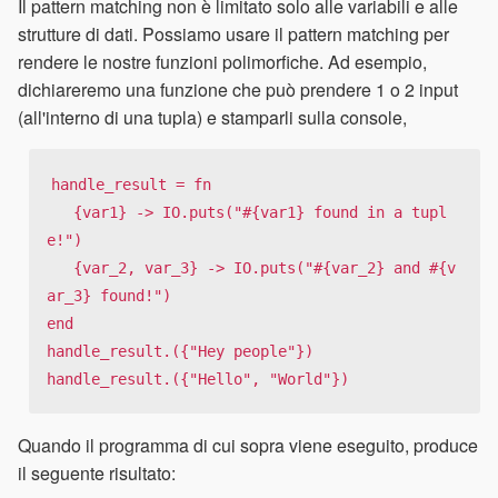
Il pattern matching non è limitato solo alle variabili e alle
strutture di dati. Possiamo usare il pattern matching per
rendere le nostre funzioni polimorfiche. Ad esempio,
dichiareremo una funzione che può prendere 1 o 2 input
(all'interno di una tupla) e stamparli sulla console,
handle_result = fn

   {var1} -> IO.puts("#{var1} found in a tupl
e!")

   {var_2, var_3} -> IO.puts("#{var_2} and #{v
ar_3} found!")

end

handle_result.({"Hey people"})

handle_result.({"Hello", "World"})
Quando il programma di cui sopra viene eseguito, produce
il seguente risultato: