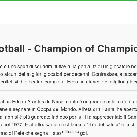
otball - Champion of Champi
cio è uno sport di squadra; tuttavia, la genialità di un giocatore n
to alcuni dei migliori giocatori per decenni. Contrastare, attaccare
à collettivi di giocatori campioni. Ecco un elenco dei migliori gioc
e
alias Edson Arantes do Nascimento è un grande calciatore brasil
ane a segnare in Coppa del Mondo. All'età di 17 anni, ha aperto 
ra, non si è più guardato indietro per lui. Ha rappresentato il San
o nel 1977. È affettuosamente chiamato "Il re del calcio" e la c
millesimo
iorno di Pelé che segna il suo
gol. .