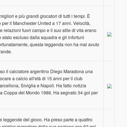
liori e più grandi giocatori di tutti i tempi. È
o per il Manchester United a 17 anni. Velocità,
ue relazioni fuori campo e il suo stile di vita erano
stato escluso dalla squadra e gli infortuni
. Sfortunatamente, questa leggenda non ha mai avuto
rande.
eso il calciatore argentino Diego Maradona una
care a calcio all'età di 15 anni per il club
cellona, ​​Siviglia e Napoli. Ha fatto notizia
lla Coppa del Mondo 1986. Ha segnato 34 gol per
le leggende del gioco. Ha preso parte a quattro
o miglior marcatore della sua nazione con 62 gol.