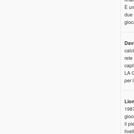
È un
due 
gioc
Dav
calc
rete
capi
LA G
per 
Lion
1987
gioc
il p
live