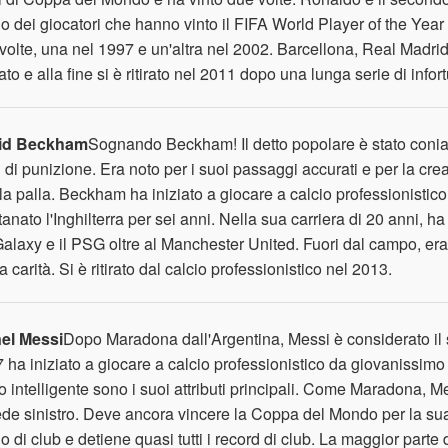
o dei giocatori che hanno vinto il FIFA World Player of the Year 
volte, una nel 1997 e un'altra nel 2002. Barcellona, ​​Real Madri
ato e alla fine si è ritirato nel 2011 dopo una lunga serie di infort
id Beckham
Sognando Beckham! Il detto popolare è stato coniato
i di punizione. Era noto per i suoi passaggi accurati e per la crea
 la palla. Beckham ha iniziato a giocare a calcio professionistico
tanato l'Inghilterra per sei anni. Nella sua carriera di 20 anni, h
alaxy e il PSG oltre al Manchester United. Fuori dal campo, era 
la carità. Si è ritirato dal calcio professionistico nel 2013.
el Messi
Dopo Maradona dall'Argentina, Messi è considerato il 
 ha iniziato a giocare a calcio professionistico da giovanissimo 
o intelligente sono i suoi attributi principali. Come Maradona, M
iede sinistro. Deve ancora vincere la Coppa del Mondo per la su
llo di club e detiene quasi tutti i record di club. La maggior parte