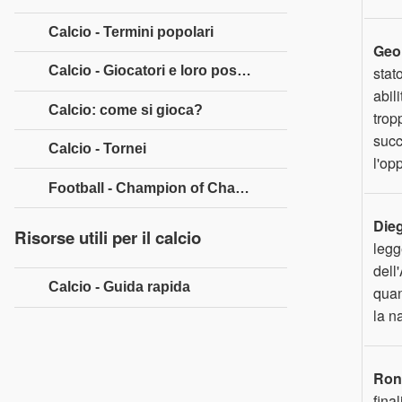
Calcio - Termini popolari
Geo
stat
Calcio - Giocatori e loro posizioni
abil
Calcio: come si gioca?
trop
succ
Calcio - Tornei
l'op
Football - Champion of Champions
Die
Risorse utili per il calcio
legg
dell
Calcio - Guida rapida
quan
la n
Ron
fina