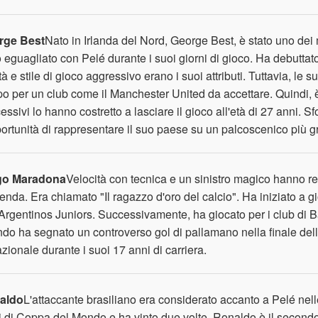
rge Best
Nato in Irlanda del Nord, George Best, è stato uno dei mig
o eguagliato con Pelé durante i suoi giorni di gioco. Ha debuttat
ità e stile di gioco aggressivo erano i suoi attributi. Tuttavia, le s
po per un club come il Manchester United da accettare. Quindi, è 
essivi lo hanno costretto a lasciare il gioco all'età di 27 anni
portunità di rappresentare il suo paese su un palcoscenico più g
go Maradona
Velocità con tecnica e un sinistro magico hanno r
enda. Era chiamato "Il ragazzo d'oro del calcio". Ha iniziato a gio
'Argentinos Juniors. Successivamente, ha giocato per i club di Bar
do ha segnato un controverso gol di pallamano nella finale de
azionale durante i suoi 17 anni di carriera.
aldo
L'attaccante brasiliano era considerato accanto a Pelé nel
li di Coppa del Mondo e ha vinto due volte. Ronaldo è il second