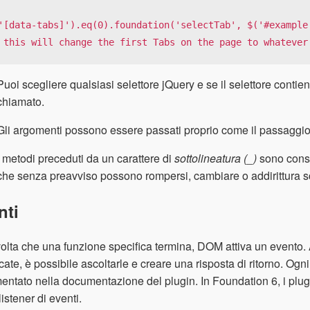
'[data-tabs]').eq(0).foundation('selectTab', $('#example'
 this will change the first Tabs on the page to whatever
Puoi scegliere qualsiasi selettore jQuery e se il selettore contie
chiamato.
Gli argomenti possono essere passati proprio come il passaggio
I metodi preceduti da un carattere di
sottolineatura (_)
sono consid
che senza preavviso possono rompersi, cambiare o addirittura 
nti
olta che una funzione specifica termina, DOM attiva un evento
cate, è possibile ascoltarle e creare una risposta di ritorno. Ogn
ntato nella documentazione del plugin. In Foundation 6, i plug
istener di eventi.