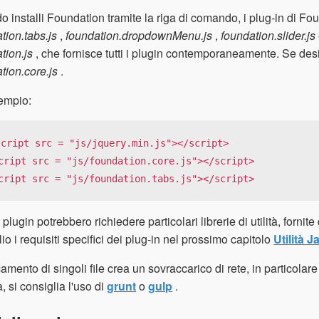
 installi Foundation tramite la riga di comando, i plug-in di Fo
tion.tabs.js
,
foundation.dropdownMenu.js
,
foundation.slider.js
tion.js
, che fornisce tutti i plugin contemporaneamente. Se desid
tion.core.js
.
empio:
script src = "js/jquery.min.js"></script>

cript src = "js/foundation.core.js"></script>

cript src = "js/foundation.tabs.js"></script>
 plugin potrebbero richiedere particolari librerie di utilità, fornit
lio i requisiti specifici dei plug-in nel prossimo capitolo
Utilità 
icamento di singoli file crea un sovraccarico di rete, in particolar
, si consiglia l'uso di
grunt
o
gulp
.