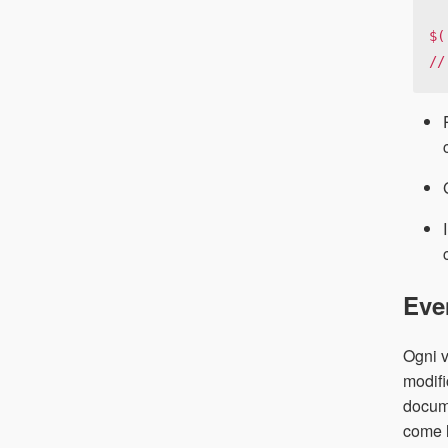
$(
//
Eve
Ogni v
modifi
docume
come l