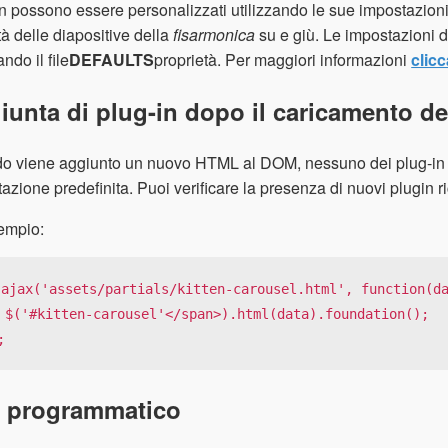
in possono essere personalizzati utilizzando le sue impostazion
tà delle diapositive della
fisarmonica
su e giù. Le impostazioni d
ando il file
DEFAULTS
proprietà. Per maggiori informazioni
clicc
iunta di plug-in dopo il caricamento de
 viene aggiunto un nuovo HTML al DOM, nessuno dei plug-in su
azione predefinita. Puoi verificare la presenza di nuovi plugin
empio:
.ajax('assets/partials/kitten-carousel.html', function(da
oundation();

;
 programmatico