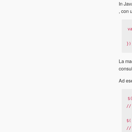
In Jav
, con 
v
   slideSpeed: 600, multiExpa
})
La mag
consul
Ad es
$
//
$(
//