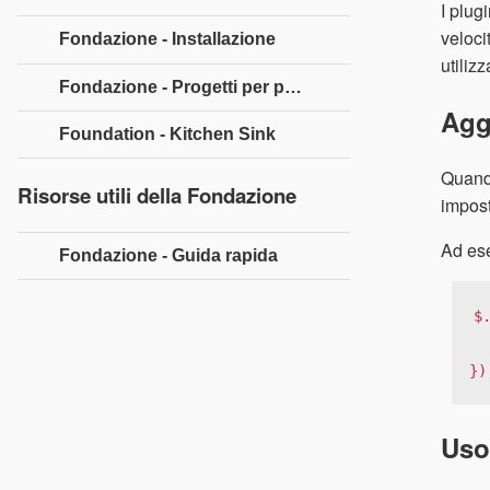
I plug
veloci
Fondazione - Installazione
utilizz
Fondazione - Progetti per principianti
Agg
Foundation - Kitchen Sink
Quando
Risorse utili della Fondazione
impost
Ad es
Fondazione - Guida rapida
$
   $('#kitten-carousel'</span>).html(data).f
})
Uso