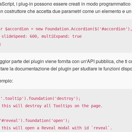
aScript, i plug-in possono essere creati in modo programmatico e
un costruttore che accetta due parametri come un elemento e un
ar $accordion = new Foundation.Accordion($('#accordion'),
nd: true

;
gior parte dei plugin viene fornita con un'API pubblica, che ti 
tare la documentazione del plugin per studiare le funzioni disp
empio:
('.tooltip').foundation('destroy'); 

 this will destroy all Tooltips on the page.	

'#reveal').foundation('open'); 

 this will open a Reveal modal with id `reveal`.
