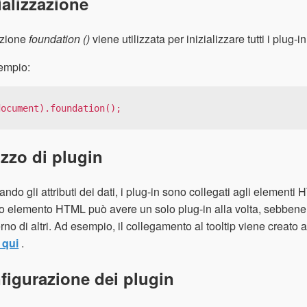
ializzazione
nzione
foundation ()
viene utilizzata per inizializzare tutti i pl
empio:
document).foundation();
izzo di plugin
zando gli attributi dei dati, i plug-in sono collegati agli elemen
o elemento HTML può avere un solo plug-in alla volta, sebbene 
terno di altri. Ad esempio, il collegamento al tooltip viene crea
 qui
.
figurazione dei plugin