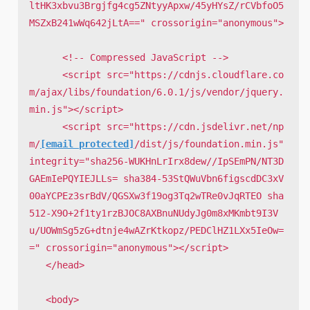
ltHK3xbvu3Brgjfg4cg5ZNtyyApxw/45yHYsZ/rCVbfoO5
MSZxB241wWq642jLtA==" crossorigin="anonymous">

      <!-- Compressed JavaScript -->

      <script src="https://cdnjs.cloudflare.co
m/ajax/libs/foundation/6.0.1/js/vendor/jquery.
min.js"></script>

      <script src="https://cdn.jsdelivr.net/np
m/
[email protected]
/dist/js/foundation.min.js" 
integrity="sha256-WUKHnLrIrx8dew//IpSEmPN/NT3D
GAEmIePQYIEJLLs= sha384-53StQWuVbn6figscdDC3xV
00aYCPEz3srBdV/QGSXw3f19og3Tq2wTRe0vJqRTEO sha
512-X9O+2f1ty1rzBJOC8AXBnuNUdyJg0m8xMKmbt9I3V
u/UOWmSg5zG+dtnje4wAZrKtkopz/PEDClHZ1LXx5IeOw=
=" crossorigin="anonymous"></script>

   </head>

   <body>
