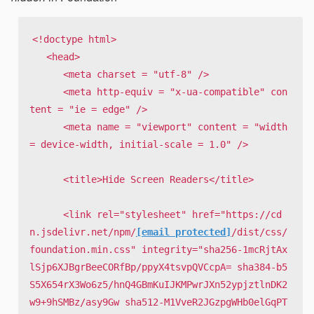
<!doctype html>

   <head>

      <meta charset = "utf-8" />

      <meta http-equiv = "x-ua-compatible" con
tent = "ie = edge" />

      <meta name = "viewport" content = "width 
= device-width, initial-scale = 1.0" />

      <title>Hide Screen Readers</title>

      <link rel="stylesheet" href="https://cd
n.jsdelivr.net/npm/
[email protected]
/dist/css/
foundation.min.css" integrity="sha256-1mcRjtAx
lSjp6XJBgrBeeCORfBp/ppyX4tsvpQVCcpA= sha384-b5
S5X654rX3Wo6z5/hnQ4GBmKuIJKMPwrJXn52ypjztlnDK2
w9+9hSMBz/asy9Gw sha512-M1VveR2JGzpgWHb0elGqPT