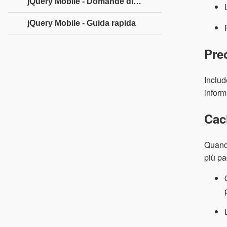
jQuery Mobile - Domande di intervista
jQuery Mobile - Guida rapida
Pre
Includ
infor
Cac
Quando
più pa