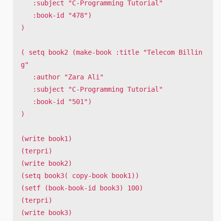
   :subject "C-Programming Tutorial"

   :book-id "478")

)

( setq book2 (make-book :title "Telecom Billin
g"

   :author "Zara Ali" 

   :subject "C-Programming Tutorial"

   :book-id "501")

) 

(write book1)

(terpri)

(write book2)

(setq book3( copy-book book1))

(setf (book-book-id book3) 100) 

(terpri)

(write book3)