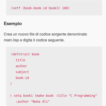
(setf (book-book-id book3) 100)
Esempio
Crea un nuovo file di codice sorgente denominato
main.lisp e digita il codice seguente.
(defstruct book 

   title 

   author 

   subject 

   book-id 

)

( setq book1 (make-book :title "C Programming"

   :author "Nuha Ali" 
