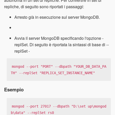
autonoma in un set di repliche. Per convertire in set di
repliche, di seguito sono riportati i passaggi:
Arresto già in esecuzione sul server MongoDB.
Avvia il server MongoDB specificando l'opzione -
replSet. Di seguito è riportata la sintassi di base di --
replSet -
mongod --port "PORT" --dbpath "YOUR_DB_DATA_PA
TH" --replSet "REPLICA_SET_INSTANCE_NAME"
Esempio
mongod --port 27017 --dbpath "D:\set up\mongod
b\data" --replSet rs0