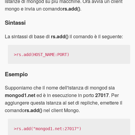
istanze di mongod su più macchine. Ora avvia un client
mongo e invia un comando
rs.add()
.
Sintassi
La sintassi di base di
rs.add()
il comando è il seguente:
>rs.add(HOST_NAME:PORT)
Esempio
Supponiamo che il nome dell'istanza di mongod sia
mongod1.net
ed è in esecuzione in porto
27017
. Per
aggiungere questa istanza al set di repliche, emettere il
comando
rs.add()
nel client Mongo.
>rs.add("mongod1.net:27017")
