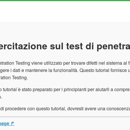
ercitazione sul test di penetr
etration Testing viene utilizzato per trovare difetti nel sistema al
gere i dati e mantenere la funzionalità. Questo tutorial fornisc
ation Testing.
 tutorial è stato preparato per i principianti per aiutarli a comp
a.
di procedere con questo tutorial, dovresti avere una conoscenza d
page ↱