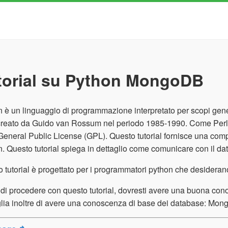
torial su Python MongoDB
 è un linguaggio di programmazione interpretato per scopi generali,
creato da Guido van Rossum nel periodo 1985-1990. Come Perl, 
neral Public License (GPL). Questo tutorial fornisce una comp
. Questo tutorial spiega in dettaglio come comunicare con il
 tutorial è progettato per i programmatori python che desidera
di procedere con questo tutorial, dovresti avere una buona co
lia inoltre di avere una conoscenza di base dei database: Mo