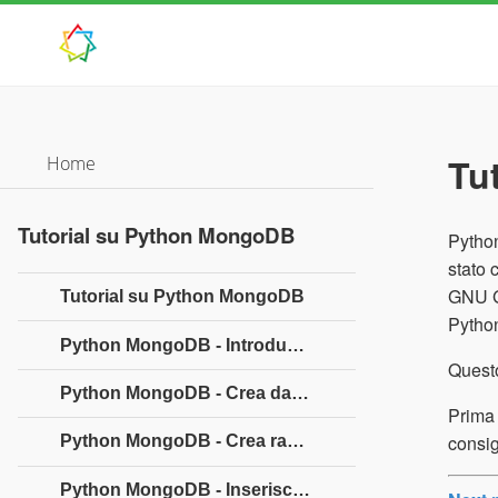
Tu
Home
Tutorial su Python MongoDB
Python
stato 
GNU Ge
Tutorial su Python MongoDB
Python
Python MongoDB - Introduzione
Questo
Python MongoDB - Crea database
Prima 
consig
Python MongoDB - Crea raccolta
Python MongoDB - Inserisci documento