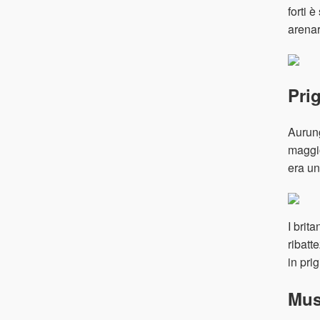
forti 
arenar
Pri
Aurung
maggi
era un
I brit
ribatt
in pri
Mu