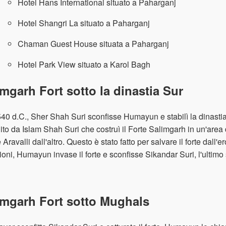
Hotel Hans International situato a Paharganj
Hotel Shangri La situato a Paharganj
Chaman Guest House situata a Paharganj
Hotel Park View situato a Karol Bagh
imgarh Fort sotto la dinastia Sur
40 d.C., Sher Shah Suri sconfisse Humayun e stabilì la dinasti
uito da Islam Shah Suri che costruì il Forte Salimgarh in un'area
e Aravalli dall'altro. Questo è stato fatto per salvare il forte dal
ioni, Humayun invase il forte e sconfisse Sikandar Suri, l'ultimo
imgarh Fort sotto Mughals