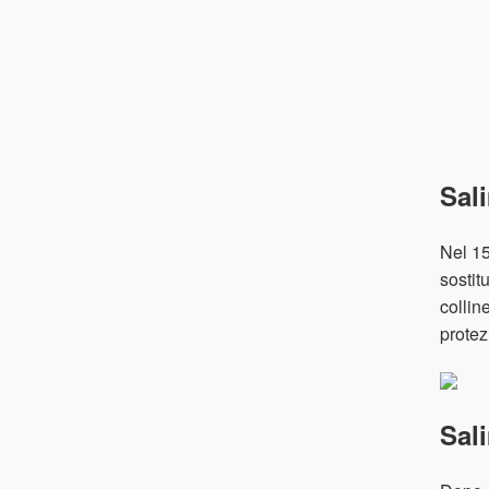
Sal
Nel 15
sostit
collin
protez
Sal