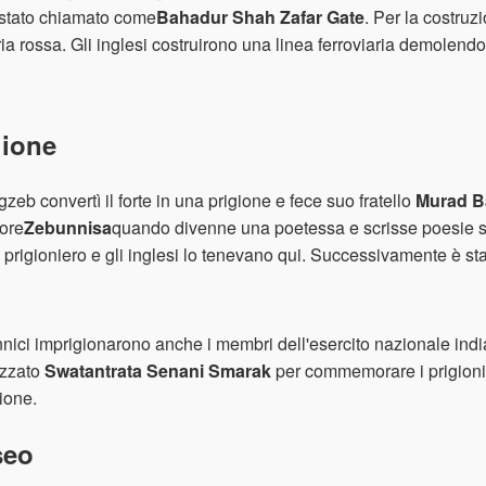
è stato chiamato come
Bahadur Shah Zafar Gate
. Per la costruz
ia rossa. Gli inglesi costruirono una linea ferroviaria demolendo 
gione
zeb convertì il forte in una prigione e fece suo fratello
Murad B
ore
Zebunnisa
quando divenne una poetessa e scrisse poesie s
 prigioniero e gli inglesi lo tenevano qui. Successivamente è s
annici imprigionarono anche i membri dell'esercito nazionale indi
ezzato
Swatantrata Senani Smarak
per commemorare i prigioni
gione.
seo