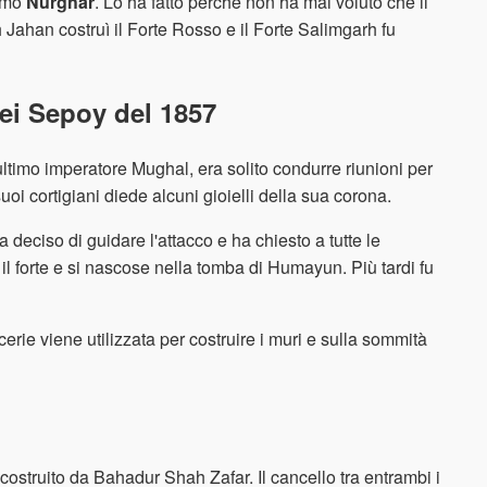
iamò
Nurghar
. Lo ha fatto perché non ha mai voluto che il
Jahan costruì il Forte Rosso e il Forte Salimgarh fu
ei Sepoy del 1857
timo imperatore Mughal, era solito condurre riunioni per
suoi cortigiani diede alcuni gioielli della sua corona.
deciso di guidare l'attacco e ha chiesto a tutte le
il forte e si nascose nella tomba di Humayun. Più tardi fu
cerie viene utilizzata per costruire i muri e sulla sommità
o costruito da Bahadur Shah Zafar. Il cancello tra entrambi i