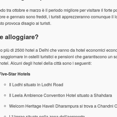
iodo tra ottobre e marzo è il periodo migliore per visitare il forte
re e gennaio sono freddi, i turisti apprezzeranno comunque il lo
to provoca disagio ai turisti.
e alloggiare?
o più di 2500 hotel a Delhi che vanno da hotel economici economi
soggiornare in ostelli turistici e pensioni che garantiscono un so
 hotel. Alcuni degli hotel della città sono i seguenti:
Five-Star Hotels
Il Lodhi situato in Lodhi Road
Il Leela Ambience Convention Hotel situato a Shahdara
Welcom Heritage Haveli Dharampura si trova a Chandni
L'Umrao situato nella zona dell'aeroporto