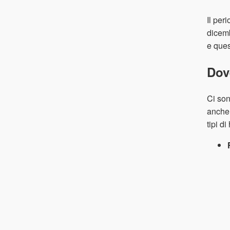
Il per
dicemb
e ques
Dov
Ci son
anche 
tipi di