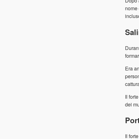
Dopo a
nome d
inclus
Sal
Durant
formar
Era an
person
cattur
Il for
dei mu
Por
Il for