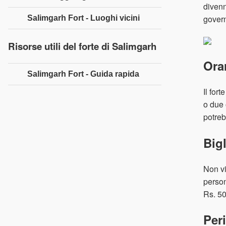
divenn
govern
Salimgarh Fort - Luoghi vicini
Risorse utili del forte di Salimgarh
Orar
Salimgarh Fort - Guida rapida
Il for
o due 
potreb
Bigl
Non vi
person
Rs. 50
Per