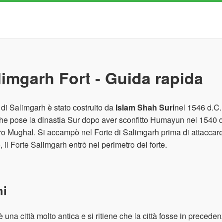
limgarh Fort - Guida rapida
te di Salimgarh è stato costruito da
Islam Shah Suri
nel 1546 d.C. 
he pose la dinastia Sur dopo aver sconfitto Humayun nel 1540 
ro Mughal. Si accampò nel Forte di Salimgarh prima di attaccar
 il Forte Salimgarh entrò nel perimetro del forte.
hi
è una città molto antica e si ritiene che la città fosse in precede