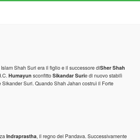
Islam Shah Suri era il figlio e il successore di
Sher Shah
d.C.
Humayun
sconfitto
Sikandar Suri
e di nuovo stabilì
e Sikander Suri. Quando Shah Jahan costruì il Forte
nza
Indraprastha
, il regno dei Pandava. Successivamente