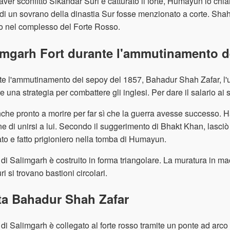
ver sconfitto Sikandar Suri e catturato il forte, Humayun lo ch
i un sovrano della dinastia Sur fosse menzionato a corte. Shah 
o nel complesso del Forte Rosso.
imgarh Fort durante l'ammutinamento d
e l'ammutinamento dei sepoy del 1857, Bahadur Shah Zafar, l'ul
e una strategia per combattere gli inglesi. Per dare il salario ai 
che pronto a morire per far sì che la guerra avesse successo. Ha 
e di unirsi a lui. Secondo il suggerimento di Bhakt Khan, lasciò 
ato e fatto prigioniero nella tomba di Humayun.
te di Salimgarh è costruito in forma triangolare. La muratura in ma
ri si trovano bastioni circolari.
ta Bahadur Shah Zafar
te di Salimgarh è collegato al forte rosso tramite un ponte ad arc