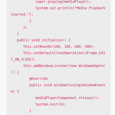
            super.playing(mediaPlayer);

            System.out.println("Media Playback 
started.");

         }

      };		

   }

   public void initialize() {

      this.setBounds(100, 100, 600, 400);

      this.setDefaultCloseOperation(JFrame.EXI
T_ON_CLOSE);

      this.addWindowListener(new WindowAdapter
() {

         @Override

         public void windowClosing(WindowEvent 
e) {

            mediaPlayerComponent.release();

            System.exit(0);

         }
