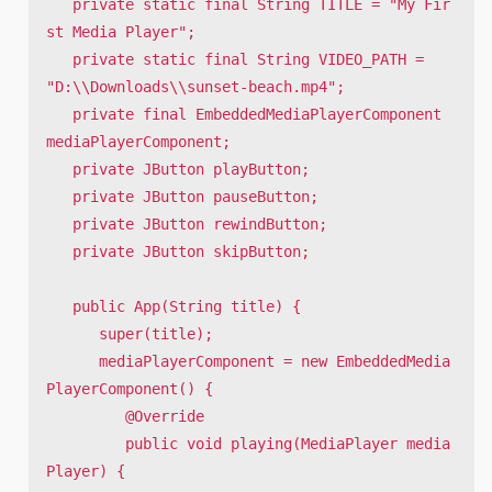
   private static final String TITLE = "My Fir
st Media Player";

   private static final String VIDEO_PATH = 
"D:\\Downloads\\sunset-beach.mp4";

   private final EmbeddedMediaPlayerComponent 
mediaPlayerComponent;

   private JButton playButton;

   private JButton pauseButton;

   private JButton rewindButton;

   private JButton skipButton;

   public App(String title) {

      super(title);

      mediaPlayerComponent = new EmbeddedMedia
PlayerComponent() {

         @Override

         public void playing(MediaPlayer media
Player) {
