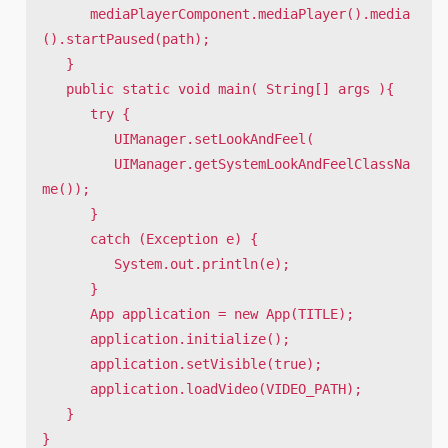
      mediaPlayerComponent.mediaPlayer().media
().startPaused(path);   	

   }

   public static void main( String[] args ){

      try {            

         UIManager.setLookAndFeel(

         UIManager.getSystemLookAndFeelClassNa
me());

      } 

      catch (Exception e) {

         System.out.println(e);

      }

      App application = new App(TITLE);

      application.initialize(); 

      application.setVisible(true);  

      application.loadVideo(VIDEO_PATH);

   }

}