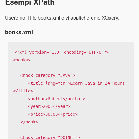
Esempi XPath
Useremo il file books.xml e vi applicheremo XQuery.
books.xml
<?xml version="1.0" encoding="UTF-8"?>

<books>

   <book category="JAVA">

      <title lang="en">Learn Java in 24 Hours
</title>

      <author>Robert</author>

      <year>2005</year>

      <price>30.00</price>

   </book>

   <book category="DOTNET">
