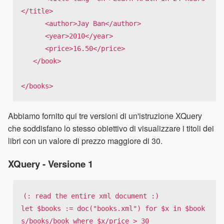
</title>

      <author>Jay Ban</author>

      <year>2010</year>

      <price>16.50</price>

   </book>

</books>
Abbiamo fornito qui tre versioni di un'istruzione XQuery
che soddisfano lo stesso obiettivo di visualizzare i titoli dei
libri con un valore di prezzo maggiore di 30.
XQuery - Versione 1
(: read the entire xml document :)

let 
$books := doc("books.xml") for $
x in 
$book
s/books/book where $
x/price > 30
