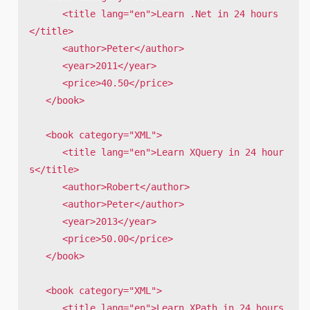
      <title lang="en">Learn .Net in 24 hours
</title>

      <author>Peter</author>

      <year>2011</year>

      <price>40.50</price>

   </book>

   <book category="XML">

      <title lang="en">Learn XQuery in 24 hour
s</title>

      <author>Robert</author>

      <author>Peter</author> 

      <year>2013</year>

      <price>50.00</price>

   </book>

   <book category="XML">

      <title lang="en">Learn XPath in 24 hours