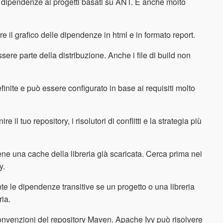
e dipendenze ai progetti basati su ANT. È anche molto
 il grafico delle dipendenze in html e in formato report.
ere parte della distribuzione. Anche i file di build non
inite e può essere configurato in base ai requisiti molto
il tuo repository, i risolutori di conflitti e la strategia più
ene una cache della libreria già scaricata. Cerca prima nei
y.
 le dipendenze transitive se un progetto o una libreria
ria.
onvenzioni del repository Maven. Apache Ivy può risolvere