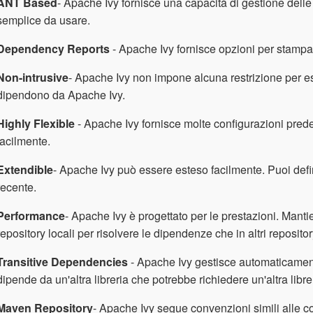
ANT Based
- Apache Ivy fornisce una capacità di gestione dell
semplice da usare.
Dependency Reports
- Apache Ivy fornisce opzioni per stampare
Non-intrusive
- Apache Ivy non impone alcuna restrizione per ess
dipendono da Apache Ivy.
Highly Flexible
- Apache Ivy fornisce molte configurazioni predef
facilmente.
Extendible
- Apache Ivy può essere esteso facilmente. Puoi definire 
recente.
Performance
- Apache Ivy è progettato per le prestazioni. Manti
repository locali per risolvere le dipendenze che in altri repositor
Transitive Dependencies
- Apache Ivy gestisce automaticamente
dipende da un'altra libreria che potrebbe richiedere un'altra libre
Maven Repository
- Apache Ivy segue convenzioni simili alle c