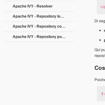
   </targe
Apache IVY - Resolver
</
Apache IVY - Repository locale
Di seg
Apache IVY - Repository condiviso
Apache IVY - Repository pubblico
Qui pu
reposi
Cost
Poiché
E