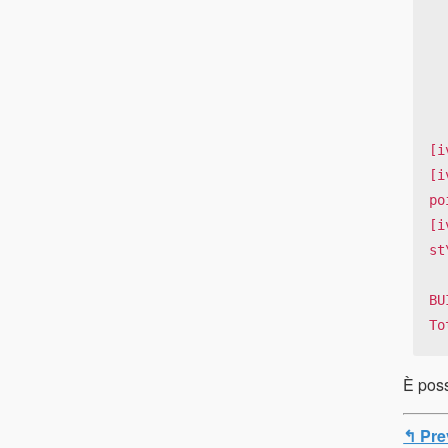
      |                  |   
      |       conf       | nu
      -----------------------
      |      default     |   
      -----------------------
[i
[i
po
[i
st
BU
To
È poss
↰ Pre