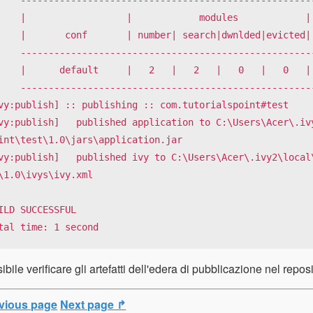
         modules            ||   artifacts   |

mber| search|dwnlded|evicted|| number|dwnlded|

----------------------------------------------

2   |   2   |   0   |   0   ||   4   |   0   |

----------------------------------------------

vy:publish] :: publishing :: com.tutorialspoint#test

vy:publish]   published application to C:\Users\Acer\.ivy
int\test\1.0\jars\application.jar

vy:publish]   published ivy to C:\Users\Acer\.ivy2\local\
\1.0\ivys\ivy.xml

ILD SUCCESSFUL

tal time: 1 second
ibile verificare gli artefatti dell'edera di pubblicazione nel reposi
vious page
Next page ↱