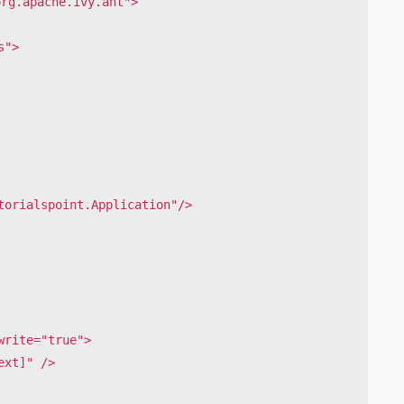
rg.apache.ivy.ant">
