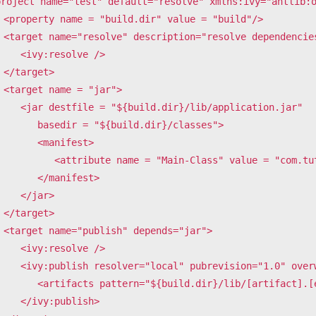
project name="test" default="resolve" xmlns:ivy="antlib:o
 "build"/>

ependencies">

vy:resolve />

t>

jar">

"${build.dir}/lib/application.jar"

edir = "${build.dir}/classes">      

    <manifest>

ribute name = "Main-Class" value = "com.tutorialspoint.Application"/>

    </manifest>

 </jar>

t>

s="jar">

vy:resolve />

"local" pubrevision="1.0" overwrite="true">

ts pattern="${build.dir}/lib/[artifact].[ext]" />

vy:publish>   
