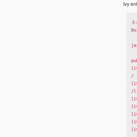
Ivy en
E
Bu
ja
pu
[i
/ 
[i
/l
[i
[i
[i
[i
[i
      -----------------------