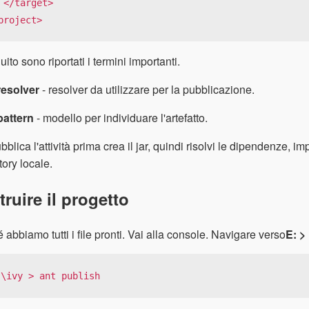
t>

project>
uito sono riportati i termini importanti.
resolver
- resolver da utilizzare per la pubblicazione.
pattern
- modello per individuare l'artefatto.
bblica l'attività prima crea il jar, quindi risolvi le dipendenze, im
tory locale.
ruire il progetto
 abbiamo tutti i file pronti. Vai alla console. Navigare verso
E: >
:\ivy > ant publish