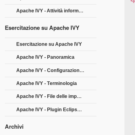
<
   <property name = "build.dir" value =
Apache IVY - Attività informativa
   <target name="resolve" description="resolve d
      <i
Esercitazione su Apache IVY
   </targe
   <target name = "
Esercitazione su Apache IVY
      <jar destfile = 
         bas
Apache IVY - Panoramica
     
            <att
Apache IVY - Configurazione dell'ambiente
     
Apache IVY - Terminologia
     
   </targe
Apache IVY - File delle impostazioni
   <target name="publish" depend
      <i
Apache IVY - Plugin Eclipse Ivy
      <ivy:publish resolver=
         <artifac
Archivi
      </i