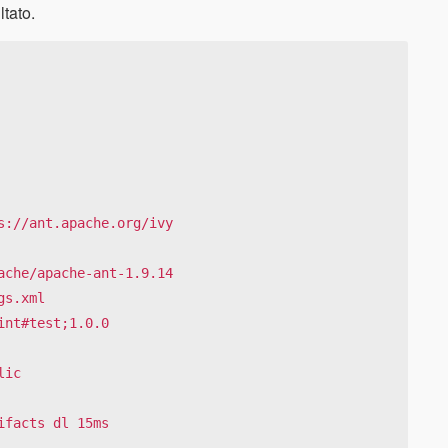
ltato.
://ant.apache.org/ivy

che/apache-ant-1.9.14

s.xml

nt#test;1.0.0

ic

facts dl 15ms
