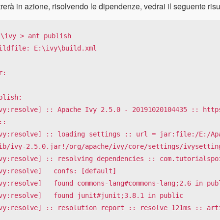
trerà in azione, risolvendo le dipendenze, vedrai il seguente risu
:\ivy > ant publish

ildfile: E:\ivy\build.xml

r:

blish:

vy:resolve] :: Apache Ivy 2.5.0 - 20191020104435 :: https
::

vy:resolve] :: loading settings :: url = jar:file:/E:/Apa
ib/ivy-2.5.0.jar!/org/apache/ivy/core/settings/ivysetting
vy:resolve] :: resolving dependencies :: com.tutorialspoi
vy:resolve]   confs: [default]

vy:resolve]   found commons-lang#commons-lang;2.6 in publ
vy:resolve]   found junit#junit;3.8.1 in public

vy:resolve] :: resolution report :: resolve 121ms :: arti
----------------------------------------------
