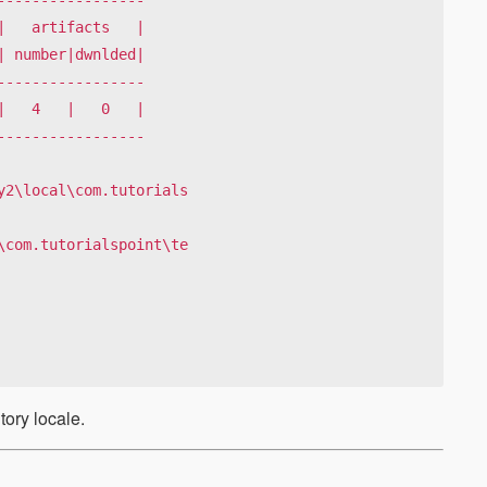
2\local\com.tutorials

com.tutorialspoint\te

tory locale.