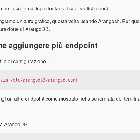
 che lo creiamo, ispezioniamo i suoi vertici e bordi.
giamo un altro grafico, questa volta usando Arangosh. Per quest
gurazione di ArangoDB.
e aggiungere più endpoint
 file di configurazione -
 vim /etc/arangodb3/arangod.conf
gi un altro endpoint come mostrato nella schermata del terminal
ia ArangoDB -