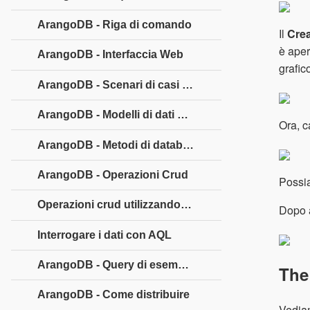
ArangoDB - Riga di comando
Il
Cre
è aper
ArangoDB - Interfaccia Web
grafic
ArangoDB - Scenari di casi di esempio
ArangoDB - Modelli di dati e modellazione
Ora, c
ArangoDB - Metodi di database
ArangoDB - Operazioni Crud
Possia
Operazioni crud utilizzando l'interfaccia web
Dopo a
Interrogare i dati con AQL
ArangoDB - Query di esempio AQL
The
ArangoDB - Come distribuire
Vediam