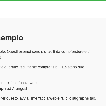
esempio
io. Questi esempi sono più facili da comprendere e ci
B.
e di grafici facilmente comprensibili. Esistono due
o nell'interfaccia web,
aph
ad Arangosh.
er questo, avvia l'interfaccia web e fai clic su
graphs
tab.