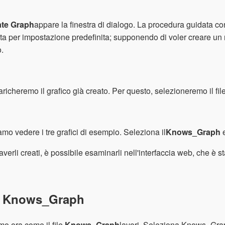
ate Graph
appare la finestra di dialogo. La procedura guidata c
ta per impostazione predefinita; supponendo di voler creare un nu
o.
aricheremo il grafico già creato. Per questo, selezioneremo il fil
mo vedere i tre grafici di esempio. Seleziona il
Knows_Graph
e
verli creati, è possibile esaminarli nell'interfaccia web, che è s
 Knows_Graph
o ora come il file
Knows_Graph
lavori. Seleziona Knows_Graph