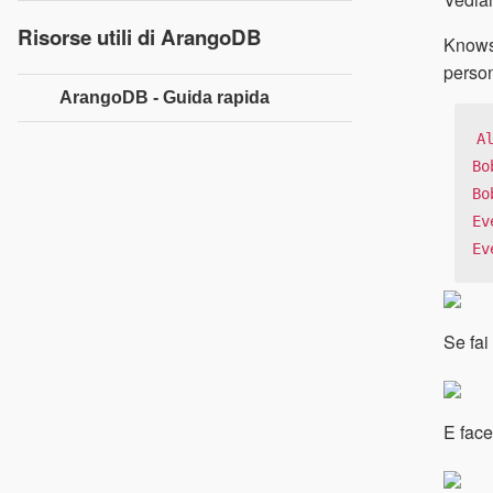
Risorse utili di ArangoDB
Knows_
person
ArangoDB - Guida rapida
A
Bo
Bo
Ev
Ev
Se fai
E face