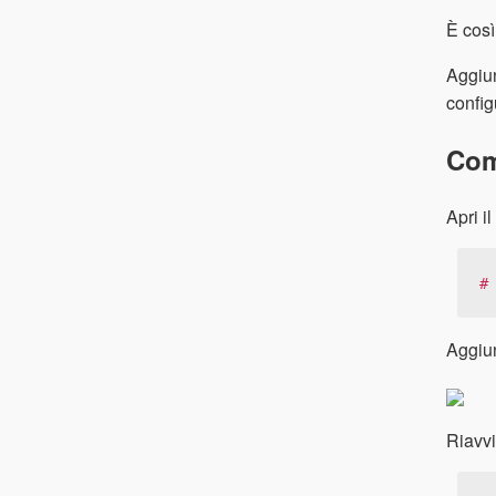
È così
Aggiun
confi
Com
Apri il
#
Aggiun
Riavv