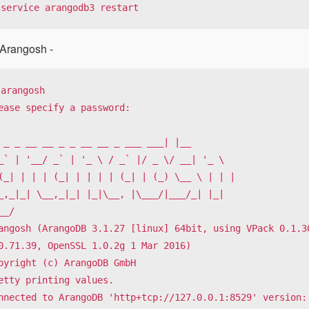
 service arangodb3 restart
 Arangosh -
arangosh

ease specify a password:

 _ _ __ __ _ _ __ __ _ ___ ___| |__

_` | '__/ _` | '_ \ / _` |/ _ \/ __| '_ \

(_| | | | (_| | | | | (_| | (_) \__ \ | | |

_,_|_| \__,_|_| |_|\__, |\___/|___/_| |_|

__/

angosh (ArangoDB 3.1.27 [linux] 64bit, using VPack 0.1.30
0.71.39, OpenSSL 1.0.2g 1 Mar 2016)

pyright (c) ArangoDB GmbH

etty printing values.

nnected to ArangoDB 'http+tcp://127.0.0.1:8529' version: 