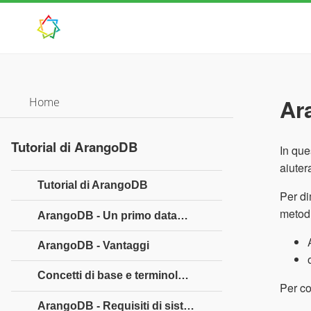
Ar
Home
Tutorial di ArangoDB
In que
aiuter
Tutorial di ArangoDB
Per di
metodi
ArangoDB - Un primo database multimodello
ArangoDB - Vantaggi
Concetti di base e terminologie
Per co
ArangoDB - Requisiti di sistema