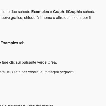
ontiene due schede:
Examples
e
Graph
. Il
Graph
la scheda
ovo grafico, chiederà il nome e altre definizioni per il
e
Examples
tab.
 fare clic sul pulsante verde Crea.
tata utilizzata per creare le immagini seguenti.
 e recupererà i dati del grafico.