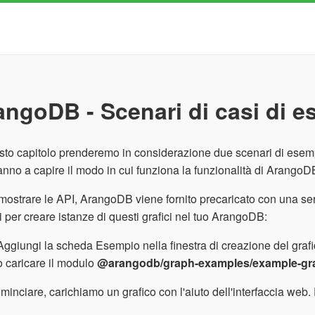
angoDB - Scenari di casi di 
sto capitolo prenderemo in considerazione due scenari di esemp
anno a capire il modo in cui funziona la funzionalità di ArangoD
mostrare le API, ArangoDB viene fornito precaricato con una seri
 per creare istanze di questi grafici nel tuo ArangoDB:
Aggiungi la scheda Esempio nella finestra di creazione del grafic
o caricare il modulo
@arangodb/graph-examples/example-gr
minciare, carichiamo un grafico con l'aiuto dell'interfaccia web. P