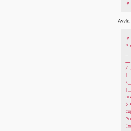
#
Avvia
# 
Pl
_

__
/ 
| 
\_
|_
ar
5.
Co
Pr
Co