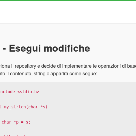
t - Esegui modifiche
clona il repository e decide di implementare le operazioni di base 
to il contenuto, string.c apparirà come segue:
include <stdio.h>

t my_strlen(char *s)

 s;
