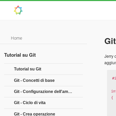
Gi
Home
Tutorial su Git
Jerry 
aggiun
Tutorial su Git
#
Git - Concetti di base
in
Git - Configurazione dell'ambiente
{

Git - Ciclo di vita
   char *p =
Git - Crea operazione