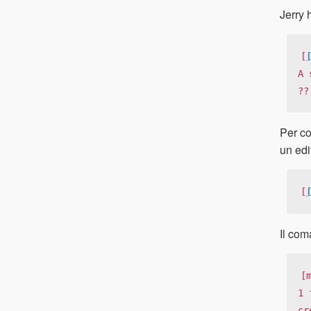
Jerry 
[
A 
??
Per co
un edi
[
Il com
[
1 
cr