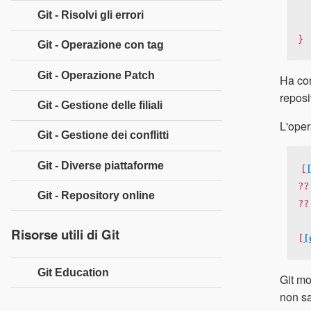
Git - Risolvi gli errori
   return 
}
Git - Operazione con tag
Git - Operazione Patch
Ha com
reposi
Git - Gestione delle filiali
L'oper
Git - Gestione dei conflitti
Git - Diverse piattaforme
[
??
Git - Repository online
??
Risorse utili di Git
[
[
Git Education
Git mo
non sa