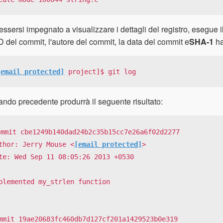
ssersi impegnato a visualizzare i dettagli del registro, esegue il
ID del commit, l'autore del commit, la data del commit e
SHA-1
ha
[email protected]
 project]$ git log
ando precedente produrrà il seguente risultato:
ommit cbe1249b140dad24b2c35b15cc7e26a6f02d2277

thor: Jerry Mouse <
[email protected]
>

te: Wed Sep 11 08:05:26 2013 +0530

plemented my_strlen function

mmit 19ae20683fc460db7d127cf201a1429523b0e319
