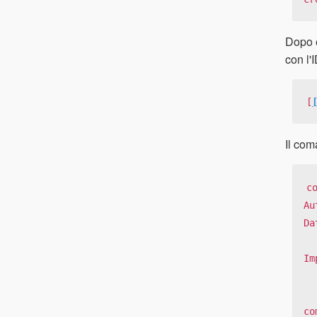
Dopo e
con l'
[
Il com
c
Au
Da
Im
co