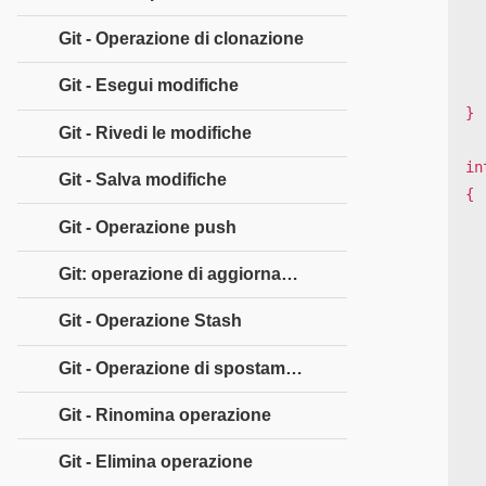
   while (
    
Git - Operazione di clonazione
Git - Esegui modifiche
   return (p -
}

Git - Rivedi le modifiche
in
Git - Salva modifiche
{

   int 
Git - Operazione push
   char *s[]
Git: operazione di aggiornamento
   
      "G
Git - Operazione Stash
      "Tu
   }
Git - Operazione di spostamento
   for (i = 0; i < 2;
Git - Rinomina operazione
Git - Elimina operazione
   printf("string lenght of %s = %d\n", s[i], my_s