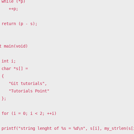
*p)

  ++p;

 s);

t main(void)

i;

 = 

{

it tutorials",

torials Point"

;

 ++i)

trlen(s[i]));
