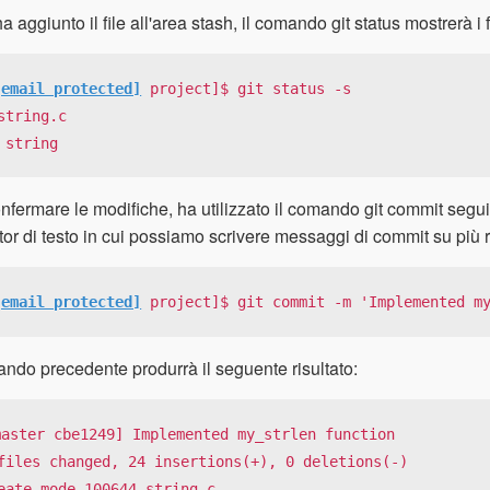
ha aggiunto il file all'area stash, il comando git status mostrerà i f
[email protected]
 project]$ git status -s

string.c

 string
nfermare le modifiche, ha utilizzato il comando git commit segu
tor di testo in cui possiamo scrivere messaggi di commit su più 
[email protected]
 project]$ git commit -m 'Implemented m
ando precedente produrrà il seguente risultato:
master cbe1249] Implemented my_strlen function

files changed, 24 insertions(+), 0 deletions(-)

eate mode 100644 string.c