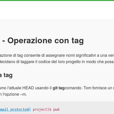
t - Operazione con tag
azione di tag consente di assegnare nomi significativi a una v
decidano di taggare il codice del loro progetto in modo che poss
a tag
amo l'attuale HEAD usando il
git tag
comando. Tom fornisce un n
n l'opzione –m.
email protected]
 project]$ pwd
