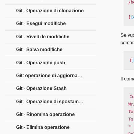
/h
Git - Operazione di clonazione
[
[
Git - Esegui modifiche
Se vuo
Git - Rivedi le modifiche
comand
Git - Salva modifiche
[
Git - Operazione push
Git: operazione di aggiornamento
Il com
Git - Operazione Stash
C
Git - Operazione di spostamento
Wr
To
Git - Rinomina operazione
To
* 
Git - Elimina operazione
Re