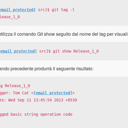
email protected]
 src]$ git tag -l

lease_1_0
utilizza il comando Git show seguito dal nome del tag per visualizz
[email protected]
 src]$ git show Release_1_0
ando precedente produrrà il seguente risultato:
ag Release_1_0

gger: Tom Cat <
[email protected]
>

te: Wed Sep 11 13:45:54 2013 +0530

gged basic string operation code
