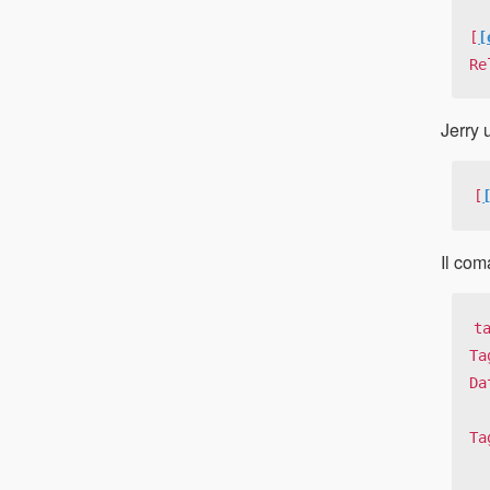
[
[
Re
Jerry 
[
Il com
t
Ta
Da
Ta