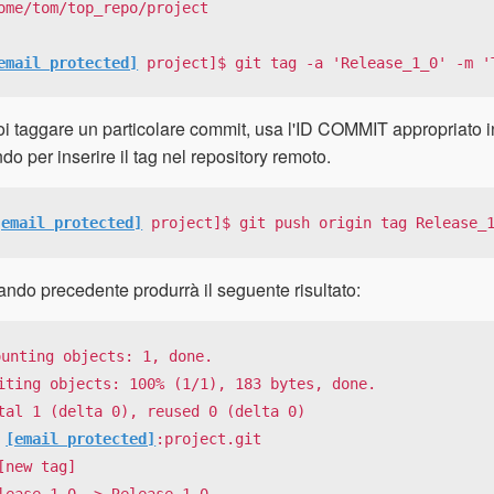
ome/tom/top_repo/project

email protected]
 project]$ git tag -a 'Release_1_0' -m '
i taggare un particolare commit, usa l'ID COMMIT appropriato i
o per inserire il tag nel repository remoto.
[email protected]
 project]$ git push origin tag Release_
ando precedente produrrà il seguente risultato:
ounting objects: 1, done.

iting objects: 100% (1/1), 183 bytes, done.

tal 1 (delta 0), reused 0 (delta 0)

 
[email protected]
:project.git

[new tag]

lease_1_0 −> Release_1_0