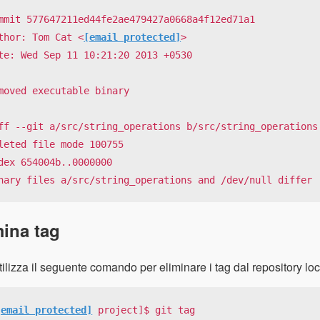
mmit 577647211ed44fe2ae479427a0668a4f12ed71a1

thor: Tom Cat <
[email protected]
>

te: Wed Sep 11 10:21:20 2013 +0530

moved executable binary

ff --git a/src/string_operations b/src/string_operations

leted file mode 100755

dex 654004b..0000000

nary files a/src/string_operations and /dev/null differ
mina tag
ilizza il seguente comando per eliminare i tag dal repository lo
[email protected]
 project]$ git tag
