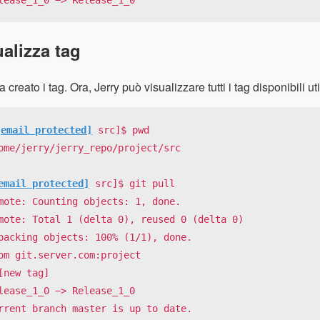
ualizza tag
 creato i tag. Ora, Jerry può visualizzare tutti i tag disponibili u
[email protected]
 src]$ pwd

ome/jerry/jerry_repo/project/src

email protected]
 src]$ git pull

mote: Counting objects: 1, done.

mote: Total 1 (delta 0), reused 0 (delta 0)

packing objects: 100% (1/1), done.

om git.server.com:project

[new tag]

lease_1_0 −> Release_1_0

rrent branch master is up to date.
