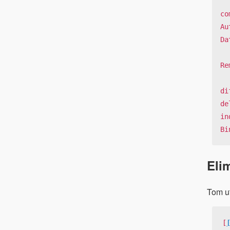
co
Au
Da
Re
di
de
in
Bi
Eli
Tom ut
[