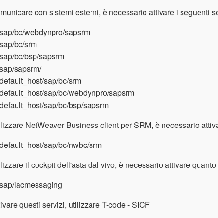
municare con sistemi esterni, è necessario attivare i seguenti 
/sap/bc/webdynpro/sapsrm
/sap/bc/srm
/sap/bc/bsp/sapsrm
/sap/sapsrm/
/default_host/sap/bc/srm
/default_host/sap/bc/webdynpro/sapsrm
/default_host/sap/bc/bsp/sapsrm
ilizzare NetWeaver Business client per SRM, è necessario atti
/default_host/sap/bc/nwbc/srm
ilizzare il cockpit dell'asta dal vivo, è necessario attivare quant
/sap/lacmessaging
tivare questi servizi, utilizzare T-code - SICF