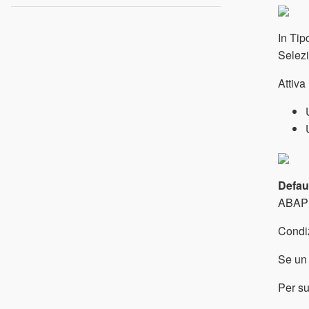
In Tip
Selezi
Attiva
Defau
ABAP
Condi
Se un 
Per su