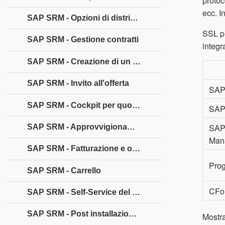
protoc
ecc. I
SAP SRM - Opzioni di distribuzione
SSL pu
SAP SRM - Gestione contratti
integr
SAP SRM - Creazione di un contratto centrale
SAP SRM - Invito all'offerta
SAP 
SAP SRM - Cockpit per quotazioni e aste live
SAP 
SAP
SAP SRM - Approvvigionamento
Man
SAP SRM - Fatturazione e ordine di acquisto
Prog
SAP SRM - Carrello
CFo
SAP SRM - Self-Service del fornitore
SAP SRM - Post installazione per LAC
Mostra