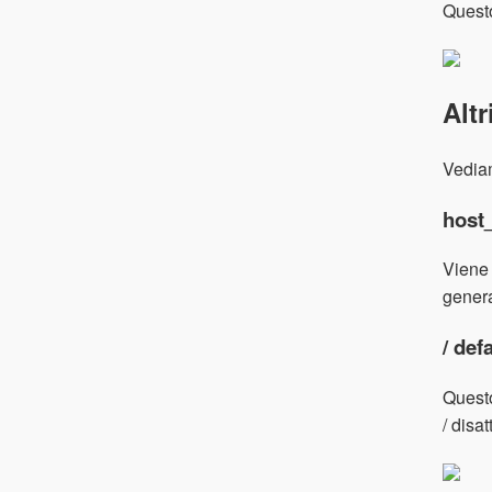
Questo
Altr
Vediam
host_
Viene 
genera
/ def
Questo
/ disa