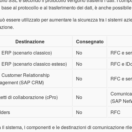
ollo SSL e secondo il protocollo vengono trasferiti i dati. I com
n base al protocollo e al trasferimento dei dati, è anche possibile 
ò essere utilizzato per aumentare la sicurezza tra i sistemi aziend
azione.
Destinazione
Consegnato
ERP (scenario classico)
No
RFC e ser
ERP (scenario classico esteso)
No
RFC e ID
 Customer Relationship
No
RFC e ser
agement (SAP CRM)
Comunicaz
etti di collaborazione (cPro)
No
(SAP NetW
lders
No
RFC
 il sistema, i componenti e le destinazioni di comunicazione ri