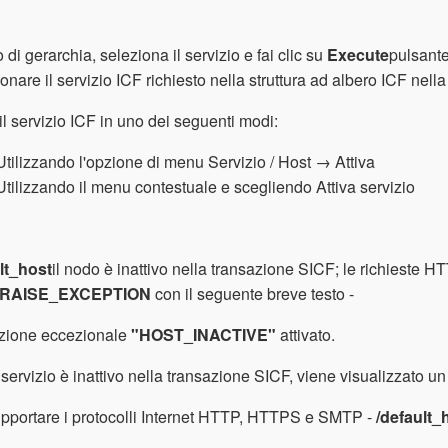
o di gerarchia, seleziona il servizio e fai clic su
Execute
pulsante
onare il servizio ICF richiesto nella struttura ad albero ICF nell
 il servizio ICF in uno dei seguenti modi:
Utilizzando l'opzione di menu Servizio / Host → Attiva
Utilizzando il menu contestuale e scegliendo Attiva servizio
lt_host
il nodo è inattivo nella transazione SICF; le richieste 
RAISE_EXCEPTION
con il seguente breve testo -
zione eccezionale
"HOST_INACTIVE"
attivato.
servizio è inattivo nella transazione SICF, viene visualizzato un 
pportare i protocolli Internet HTTP, HTTPS e SMTP -
/default_