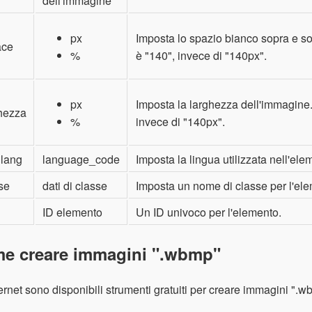
dell'immagine
px
Imposta lo spazio bianco sopra e sott
ace
%
è "140", invece di "140px".
px
Imposta la larghezza dell'immagine. S
hezza
%
invece di "140px".
 lang
language_code
Imposta la lingua utilizzata nell'el
se
dati di classe
Imposta un nome di classe per l'el
ID elemento
Un ID univoco per l'elemento.
e creare immagini ".wbmp"
ernet sono disponibili strumenti gratuiti per creare immagini ".w