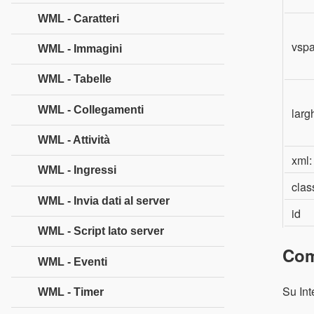
WML - Caratteri
vsp
WML - Immagini
WML - Tabelle
WML - Collegamenti
larg
WML - Attività
xml:
WML - Ingressi
clas
WML - Invia dati al server
id
WML - Script lato server
Com
WML - Eventi
Su Int
WML - Timer