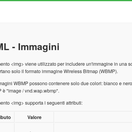
L - Immagini
ento <img> viene utilizzato per includere un'immagine in una sc
rtano solo il formato immagine Wireless Bitmap (WBMP).
agini WBMP possono contenere solo due colori: bianco e nero. 
è "image / vnd.wap.wbmp".
ento <img> supporta i seguenti attributi:
ibuto
Valore