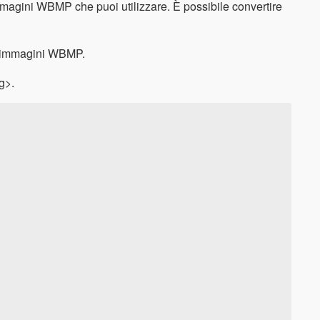
immagini WBMP che puoi utilizzare. È possibile convertire
re immagini WBMP.
g>.