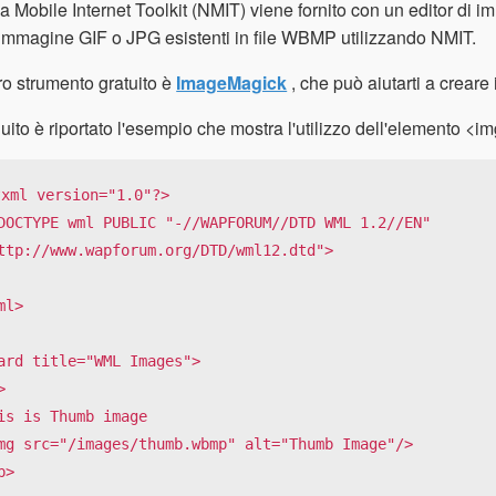
ia Mobile Internet Toolkit (NMIT) viene fornito con un editor di 
i immagine GIF o JPG esistenti in file WBMP utilizzando NMIT.
ro strumento gratuito è
ImageMagick
, che può aiutarti a crea
uito è riportato l'esempio che mostra l'utilizzo dell'elemento <im
?xml version="1.0"?>

DOCTYPE wml PUBLIC "-//WAPFORUM//DTD WML 1.2//EN"

ttp://www.wapforum.org/DTD/wml12.dtd">

ml>

ard title="WML Images">



is is Thumb image

mg src="/images/thumb.wbmp" alt="Thumb Image"/>

p>
