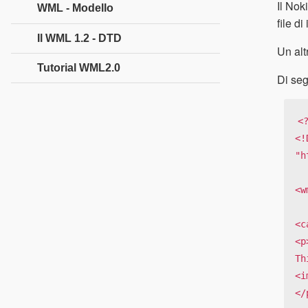
Il Nok
WML - Modello
file d
Il WML 1.2 - DTD
Un alt
Tutorial WML2.0
Di seg
<
<!
"h
<w
<c
<p>
Th
<i
</