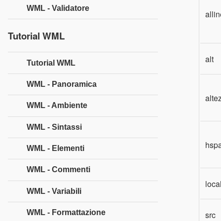
WML - Validatore
alli
Tutorial WML
alt
Tutorial WML
WML - Panoramica
alte
WML - Ambiente
WML - Sintassi
hsp
WML - Elementi
WML - Commenti
loca
WML - Variabili
WML - Formattazione
src