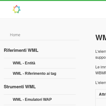
WM
Home
Riferimenti WML
L'elem
suppo
WML - Entità
Le imm
WBMP 
WML - Riferimento ai tag
L'elem
Strumenti WML
Attr
WML - Emulatori WAP