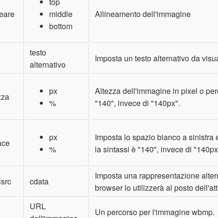
top
neare
middle
Allineamento dell'immagine
bottom
testo
Imposta un testo alternativo da visu
alternativo
px
Altezza dell'immagine in pixel o perce
zza
%
"140", invece di "140px".
px
Imposta lo spazio bianco a sinistra e
ace
%
la sintassi è "140", invece di "140px
Imposta una rappresentazione alterna
lsrc
cdata
browser lo utilizzerà al posto dell'att
URL
Un percorso per l'immagine wbmp.