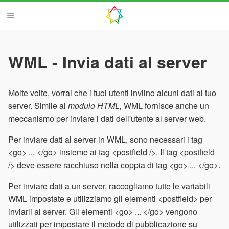
WML - Invia dati al server
Molte volte, vorrai che i tuoi utenti inviino alcuni dati al tuo
server. Simile al
modulo HTML,
WML fornisce anche un
meccanismo per inviare i dati dell'utente al server web.
Per inviare dati al server in WML, sono necessari i tag
<go> ... </go> insieme ai tag <postfield />. Il tag <postfield
/> deve essere racchiuso nella coppia di tag <go> ... </go>.
Per inviare dati a un server, raccogliamo tutte le variabili
WML impostate e utilizziamo gli elementi <postfield> per
inviarli al server. Gli elementi <go> ... </go> vengono
utilizzati per impostare il metodo di pubblicazione su