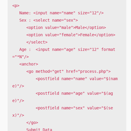
<p>

   Name: <input name="name" size="12"/>

   Sex : <select name="sex">

      <option value="male">Male</option>

      <option value="female">Female</option>

      </select>

   Age :  <input name="age" size="12" format
="*N"/>

   <anchor>

      <go method="get" href="process.php">

          <postfield name="name" value="$(nam
e)"/>

          <postfield name="age" value="$(ag
e)"/>

          <postfield name="sex" value="$(se
x)"/>

      </go>

      Submit Data
