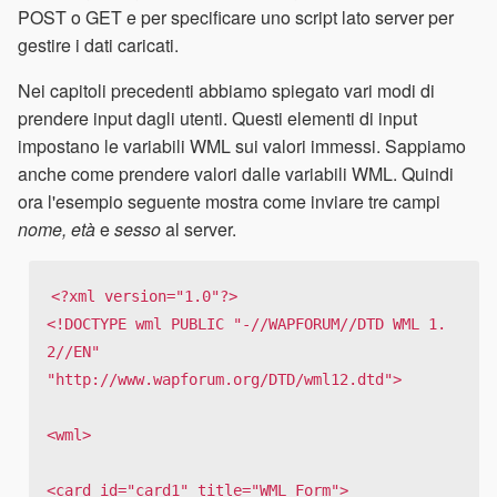
POST o GET e per specificare uno script lato server per
gestire i dati caricati.
Nei capitoli precedenti abbiamo spiegato vari modi di
prendere input dagli utenti. Questi elementi di input
impostano le variabili WML sui valori immessi. Sappiamo
anche come prendere valori dalle variabili WML. Quindi
ora l'esempio seguente mostra come inviare tre campi
nome, età
e
sesso
al server.
<?xml version="1.0"?>

<!DOCTYPE wml PUBLIC "-//WAPFORUM//DTD WML 1.
2//EN"

"http://www.wapforum.org/DTD/wml12.dtd">

<wml>

<card id="card1" title="WML Form">
