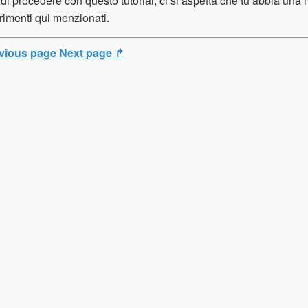
di procedere con questo tutorial, ci si aspetta che tu abbia una
imenti qui menzionati.
vious page
Next page ↱