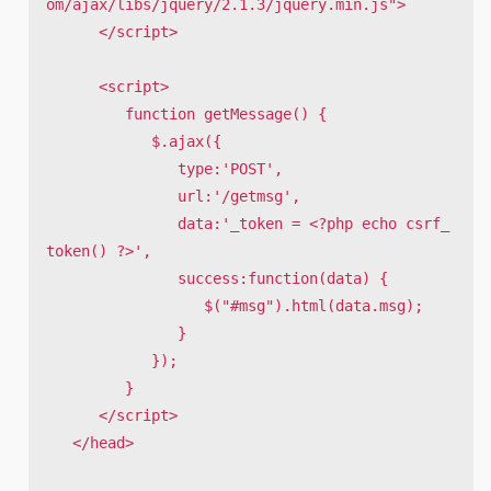
om/ajax/libs/jquery/2.1.3/jquery.min.js">

      </script>

      <script>

         function getMessage() {

            $.ajax({

               type:'POST',

               url:'/getmsg',

               data:'_token = <?php echo csrf_
token() ?>',

               success:function(data) {

                  $("#msg").html(data.msg);

               }

            });

         }

      </script>

   </head>
