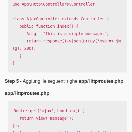
use App\Http\Controllers\Controller;

class AjaxController extends Controller {

   public function index() {

      $msg = "This is a simple message.";

      return response()->json(array('msg'=> $m
sg), 200);

   }

}
Step 5
- Aggiungi le seguenti righe
app/Http/routes.php
.
app/Http/routes.php
Route::get('ajax',function() {

   return view('message');

});
