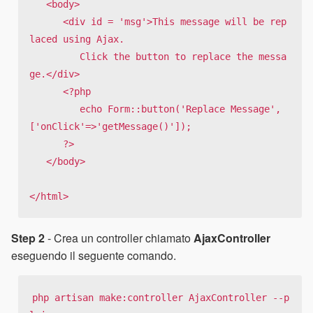
   <body>

      <div id = 'msg'>This message will be rep
laced using Ajax. 

         Click the button to replace the messa
ge.</div>

      <?php

         echo Form::button('Replace Message',
['onClick'=>'getMessage()']);

      ?>

   </body>

</html>
Step 2
- Crea un controller chiamato
AjaxController
eseguendo il seguente comando.
php artisan make:controller AjaxController --p