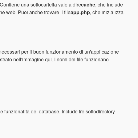
. Contiene una sottocartella vale a dire
cache
, che include
ne web. Puoi anche trovare il file
app.php
, che inizializza
i necessari per il buon funzionamento di un'applicazione
strato nell'immagine qui. I nomi dei file funzionano
 funzionalità del database. Include tre sottodirectory