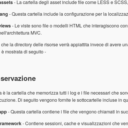
assets
- La cartella degli asset include file come LESS e SCSS, 
lang
- Questa cartella include la configurazione per la localizzaz
views
- Le viste sono file o modelli HTML che interagiscono con g
nell'architettura MVC.
i che la directory delle risorse verrà appiattita invece di avere u
 è mostrata di seguito -
servazione
 è la cartella che memorizza tutti i log e i file necessari che 
cuzione. Di seguito vengono fornite le sottocartelle incluse in qu
app
- Questa cartella contiene i file che vengono chiamati in su
framework
- Contiene sessioni, cache e visualizzazioni che v