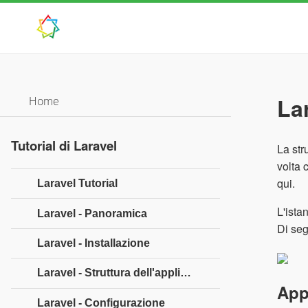
Lar
Home
Tutorial di Laravel
La str
volta 
qui.
Laravel Tutorial
L'ista
Laravel - Panoramica
Di segu
Laravel - Installazione
Laravel - Struttura dell'applicazione
Ap
Laravel - Configurazione