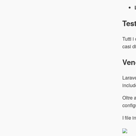
Tes
Tutti 
casi di
Ven
Larave
includ
Oltre 
config
I file