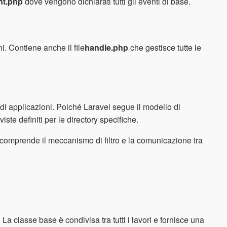
nt.php
dove vengono dichiarati tutti gli eventi di base.
i. Contiene anche il file
handle.php
che gestisce tutte le
e di applicazioni. Poiché Laravel segue il modello di
iste definiti per le directory specifiche.
comprende il meccanismo di filtro e la comunicazione tra
 La classe base è condivisa tra tutti i lavori e fornisce una