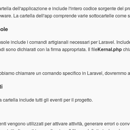
artella dell'applicazione e include l'intero codice sorgente del p
ware. La cartella dell'app comprende varie sottocartelle come s
ole
sole include i comandi artigianali necessari per Laravel. Inclu
i sono dichiarati con la firma appropriata. Il file
Kernal.php
chi
biamo chiamare un comando specifico in Laravel, dovremmo appo
ti
 cartella include tutti gli eventi per il progetto.
enti vengono utilizzati per attivare attività, generare errori o con