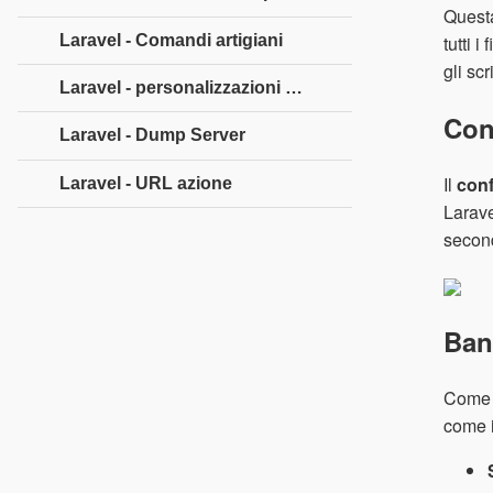
Questa
Laravel - Comandi artigiani
tutti 
gli sc
Laravel - personalizzazioni dell'impaginazione
Con
Laravel - Dump Server
Il
conf
Laravel - URL azione
Larave
second
Ban
Come s
come i