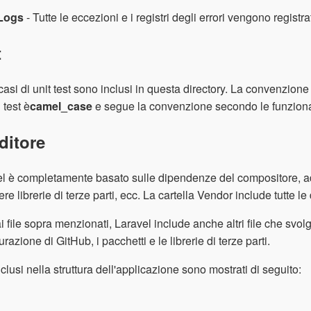
Logs
- Tutte le eccezioni e i registri degli errori vengono registra
t
i casi di unit test sono inclusi in questa directory. La convenzi
 test è
camel_case
e segue la convenzione secondo le funzional
ditore
l è completamente basato sulle dipendenze del compositore, ad e
ere librerie di terze parti, ecc. La cartella Vendor include tutte
ai file sopra menzionati, Laravel include anche altri file che svo
urazione di GitHub, i pacchetti e le librerie di terze parti.
 inclusi nella struttura dell'applicazione sono mostrati di seguito: