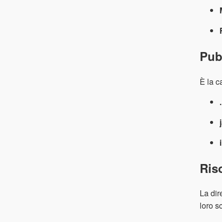
Pub
È la c
Ris
La dir
loro s