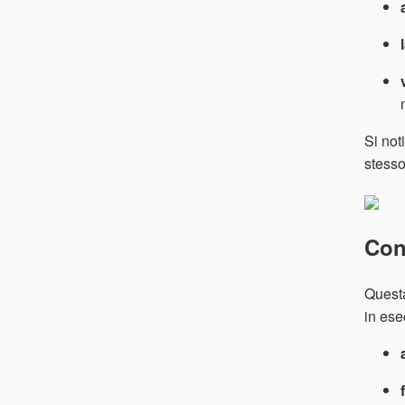
Si not
stesso
Con
Questa
in ese