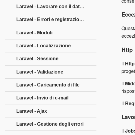
conserv
Laravel - Lavorare con il database
Ecce
Laravel - Errori e registrazione
Questa
Laravel - Moduli
eccezi
Laravel - Localizzazione
Http
Laravel - Sessione
Il
Http
proget
Laravel - Validazione
Il
Mid
Laravel - Caricamento di file
rispos
Laravel - Invio di e-mail
Il
Req
Laravel - Ajax
Lavo
Laravel - Gestione degli errori
Il
Job