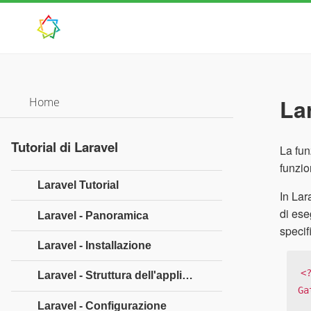
La
Home
Tutorial di Laravel
La fun
funzio
Laravel Tutorial
In Lar
di ese
Laravel - Panoramica
specif
Laravel - Installazione
<?
Laravel - Struttura dell'applicazione
Ga
Laravel - Configurazione
   // Gues