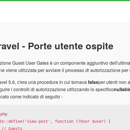
ravel - Porte utente ospite
zione Guest User Gates è un componente aggiuntivo dell'ultima 
ne viene utilizzata per avviare il processo di autorizzazione per u
avel 5.6, c'era una procedura in cui tornava
false
per utenti non a
guire i controlli di autorizzazione utilizzando lo specifico
nullabl
icato come indicato di seguito -
php

te::define('view-post', function (?User $user) {

ts
