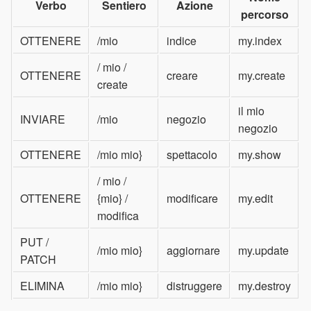
Verbo
Sentiero
Azione
percorso
OTTENERE
/mio
indice
my.index
/ mio /
OTTENERE
creare
my.create
create
il mio
INVIARE
/mio
negozio
negozio
OTTENERE
/mio mio}
spettacolo
my.show
/ mio /
OTTENERE
{mio} /
modificare
my.edit
modifica
PUT /
/mio mio}
aggiornare
my.update
PATCH
ELIMINA
/mio mio}
distruggere
my.destroy