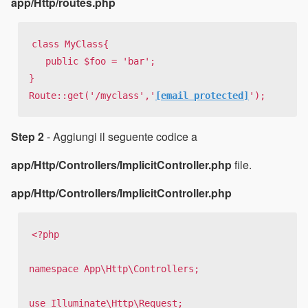
app/Http/routes.php
class MyClass{

   public $foo = 'bar';

}

Route::get('/myclass','
[email protected]
');
Step 2
- Aggiungi il seguente codice a
app/Http/Controllers/ImplicitController.php
file.
app/Http/Controllers/ImplicitController.php
<?php

namespace App\Http\Controllers;

use Illuminate\Http\Request;
