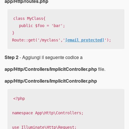
app/Http/routes.php
class MyClass{

   public $foo = 'bar';

}

Route::get('/myclass','
[email protected]
');
Step 2
- Aggiungi il seguente codice a
app/Http/Controllers/ImplicitController.php
file.
app/Http/Controllers/ImplicitController.php
<?php

namespace App\Http\Controllers;

use Illuminate\Http\Request;
