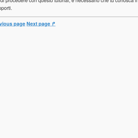
di procedere con questo tutorial, è necessario che tu conosca il
pporti.
vious page
Next page ↱