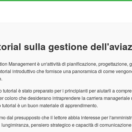
orial sulla gestione dell'avia
tion Management è un'attività di pianificazione, progettazione,
utorial introduttivo che fornisce una panoramica di come vengono g
.
 tutorial è stato preparato per i principianti per aiutarli a comp
per coloro che desiderano intraprendere la carriera manageriale nel s
 tutorial è un buon materiale di apprendimento.
mo dal presupposto che il lettore abbia interesse per l'amminist
o, lungimiranza, pensiero strategico e capacità di comunicazion