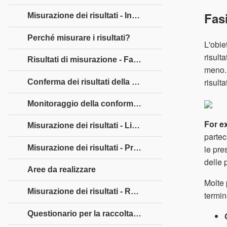
Fasi
Misurazione dei risultati - Introduzione
Perché misurare i risultati?
L'obie
risult
Risultati di misurazione - Fattori
meno. 
risult
Conferma dei risultati della formazione
Monitoraggio della conformità
For e
Misurazione dei risultati - Limitazioni
partec
Misurazione dei risultati - Pratiche efficaci
le pre
delle 
Aree da realizzare
Molte 
Misurazione dei risultati - Raccolta dati
termi
Questionario per la raccolta dei dati