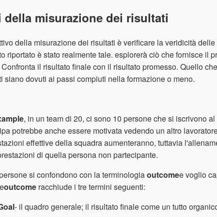
 della misurazione dei risultati
ttivo della misurazione dei risultati è verificare la veridicità de
ato riportato è stato realmente tale. esplorerà ciò che fornisce il 
Confronta il risultato finale con il risultato promesso. Quello c
ati siano dovuti ai passi compiuti nella formazione o meno.
xample
, in un team di 20, ci sono 10 persone che si iscrivono 
ipa potrebbe anche essere motivata vedendo un altro lavorator
stazioni effettive della squadra aumenteranno, tuttavia l'allena
prestazioni di quella persona non partecipante.
persone si confondono con la terminologia
outcome
e voglio ca
ne
outcome
racchiude i tre termini seguenti:
Goal
- il quadro generale; il risultato finale come un tutto organic