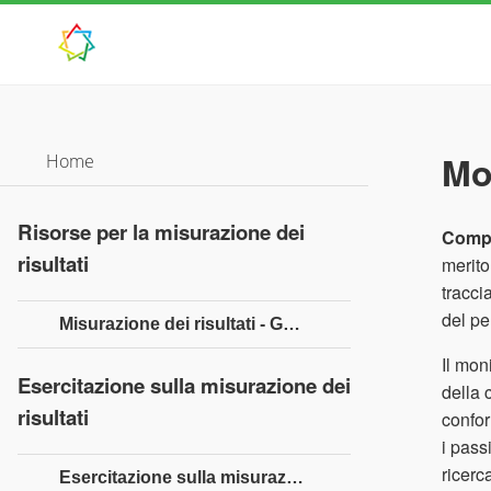
Mo
Home
Risorse per la misurazione dei
Compl
risultati
merito
tracci
del pe
Misurazione dei risultati - Guida rapida
Il mon
Esercitazione sulla misurazione dei
della 
risultati
confor
i pass
ricerc
Esercitazione sulla misurazione dei risultati