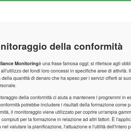
nitoraggio della conformità
iance Monitoring
è una frase famosa oggi; si riferisce agli obbli
 all'utilizzo dei fondi loro concessi in specifiche aree di attività
a della quantità di denaro che ha speso per i servizi offerti ai su
rsonale.
itoraggio della conformità ci aiuta a mantenere i programmi in e
conformità potrebbe includere i risultati della formazione come pa
mità, il monitoraggio viene utilizzato per coprire un'ampia gamma
i compiuti per la formazione in relazione ad altri fattori. È l'app
a nel valutare la pianificazione, l'attuazione e l'utilità dell'inter