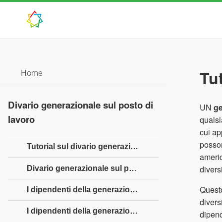
Tu
Home
Divario generazionale sul posto di
UN
ge
lavoro
qualsi
cui ap
posson
Tutorial sul divario generazionale sul posto di lavoro
americ
divers
Divario generazionale sul posto di lavoro - Introduzione
Questo
I dipendenti della generazione tradizionale
divers
I dipendenti della generazione del baby boom
dipend