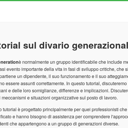
torial sul divario generaziona
neration
è normalmente un gruppo identificabile che include me
asi evento importante della vita in fasi di sviluppo critiche, ch
partiene un dipendente, il suo funzionamento e il suo atteggiam
o essere assunti correttamente. In questo tutorial, discuteremo i
ani e delle loro somiglianze, differenze e implicazioni. Discut
i meccanismi e situazioni organizzative sul posto di lavoro.
 tutorial è progettato principalmente per quei professionisti che
ificato e hanno bisogno di assistenza per comprendere l'approcc
enti che appartengono a un gruppo di generazioni diverse.