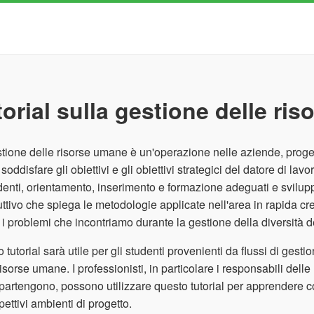
torial sulla gestione delle ri
tione delle risorse umane è un'operazione nelle aziende, proget
i soddisfare gli obiettivi e gli obiettivi strategici del datore di 
enti, orientamento, inserimento e formazione adeguati e svilup
uttivo che spiega le metodologie applicate nell'area in rapida cr
i problemi che incontriamo durante la gestione della diversità del
 tutorial sarà utile per gli studenti provenienti da flussi di ges
risorse umane. I professionisti, in particolare i responsabili del
partengono, possono utilizzare questo tutorial per apprendere c
spettivi ambienti di progetto.