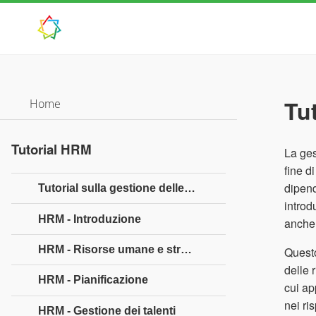
Tu
Home
Tutorial HRM
La ges
fine d
dipend
Tutorial sulla gestione delle risorse umane
introd
HRM - Introduzione
anche 
HRM - Risorse umane e strategia aziendale
Questo
delle 
HRM - Pianificazione
cui ap
nei ri
HRM - Gestione dei talenti