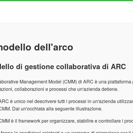
modello dell'arco
ello di gestione collaborativa di ARC
laborative Management Model (CMM) di ARC è una piattaforma per
azioni, collaborazioni e processi che un'azienda detiene.
ARC è unico nel descrivere tutti i processi in un'azienda utilizza
CMM. Dai un'occhiata alla seguente illustrazione.
CMM è il framework per organizzare, stabilire e controllare i pro
Mappa le condizioni esistenti e un percorso di migrazione per il pr