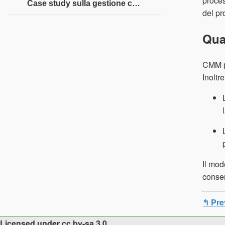
proces
Case study sulla gestione collaborativa
del pr
Qua
CMM pu
Inoltr
Il mod
consen
↰ Pre
Licensed under cc by-sa 3.0