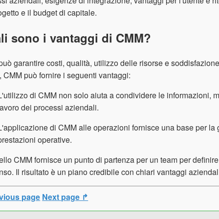
si aziendali, esigenze di integrazione, vantaggi per l'utente e rit
ogetto e il budget di capitale.
li sono i vantaggi di CMM?
ò garantire costi, qualità, utilizzo delle risorse e soddisfazione 
e, CMM può fornire i seguenti vantaggi:
L'utilizzo di CMM non solo aiuta a condividere le informazioni, 
lavoro dei processi aziendali.
L'applicazione di CMM alle operazioni fornisce una base per la ge
prestazioni operative.
ello CMM fornisce un punto di partenza per un team per definire 
so. Il risultato è un piano credibile con chiari vantaggi aziendal
vious page
Next page ↱