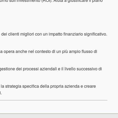
orno sull'investimento (ROI). Aiuta a giustificare il piano
dei clienti migliori con un impatto finanziario significativo.
ma opera anche nel contesto di un più ampio flusso di
stione dei processi aziendali e il livello successivo di
la strategia specifica della propria azienda e creare
i.