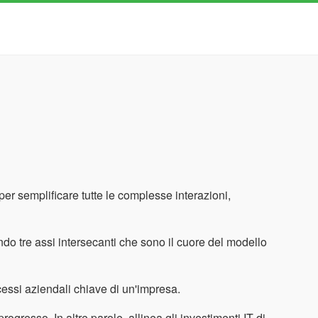
 semplificare tutte le complesse interazioni,
ndo tre assi intersecanti che sono il cuore del modello
cessi aziendali chiave di un'impresa.
ogresso. In altre parole, allinea gli investimenti IT di